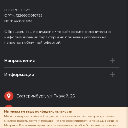
ООО "СЕНКИ"
ОРГН: 1226600010735
ИНН: 6658551583
Обращаем ваше внимание, что сайт носит исключительно
информационный характер и ни при каких условиях не
является публичной офертой.
Направления
Информация
Екатеринбург, ул. Ткачей, 25
senkisalon@mail.ru
Мы уважаем вашу конфиденциальность
Мы используем cookie-файлы для запоминания ваших настроек, а также
анализа работы сайта и повышения его эффективности с помощью Яндекс
+7 (343) 289-18-91
Метрики. Вы можете принять или отказаться от обработки аналитических