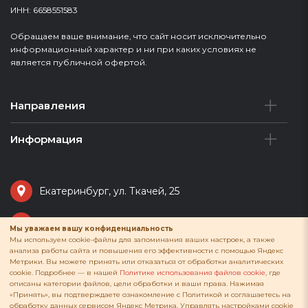
ИНН: 6658551583
Обращаем ваше внимание, что сайт носит исключительно
информационный характер и ни при каких условиях не
является публичной офертой.
Направления
Информация
Екатеринбург, ул. Ткачей, 25
senkisalon@mail.ru
Мы уважаем вашу конфиденциальность
Мы используем cookie-файлы для запоминания ваших настроек, а также
анализа работы сайта и повышения его эффективности с помощью Яндекс
+7 (343) 289-18-91
Метрики. Вы можете принять или отказаться от обработки аналитических
cookie. Подробнее — в нашей
Политике использования файлов cookie
, где
описаны категории файлов, цели обработки и ваши права. Нажимая
Telegram
«Принять», вы подтверждаете ознакомление с Политикой и соглашаетесь на
обработку данных сервисом Яндекс Метрика. Управлять настройками cookie